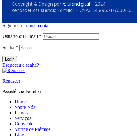
Copyright & Design por
@luizindigital
– 2024
Renascer Assistência Familiar – CNPJ: 24.996.717/0001-01
Sign in
Criar uma conta
Usuário ou E-mail
*
Senha
*
Login
Esqueceu a senha?
Renascer
Assistência Familiar
Home
Sobre Nós
Planos
Serviços
Convênios
Vitrine de Prêmios
Blog