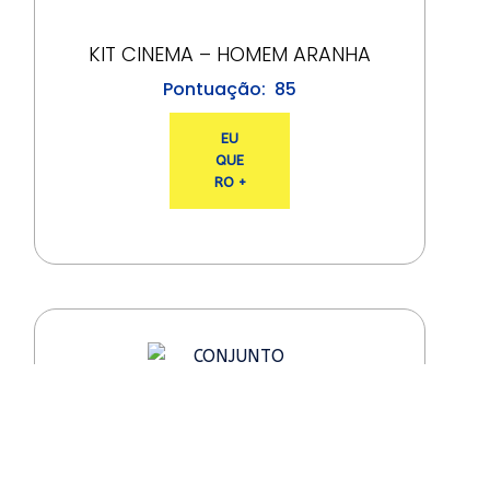
KIT CINEMA – HOMEM ARANHA
85
EU
QUE
RO +